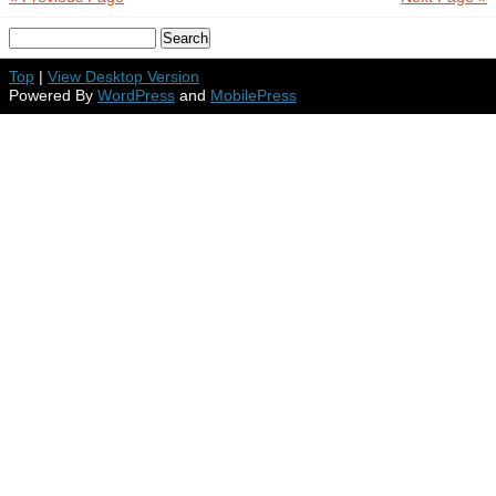
Top
|
View Desktop Version
Powered By
WordPress
and
MobilePress